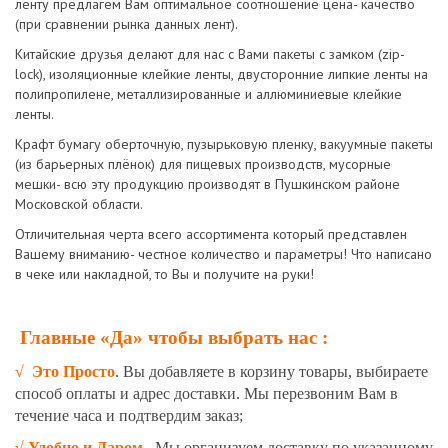
ленту предлагем Вам оптимальное соотношение цена- качество
(при сравнении рынка данных лент).
Китайские друзья делают для нас с Вами пакеты с замком (zip-
lock), изоляционные клейкие ленты, двусторонние липкие ленты на
полипропилене, металлизированные и аллюминиевые клейкие
ленты.
Крафт бумагу оберточную, пузырьковую пленку, вакуумные пакеты
(из барьерных плёнок) для пищевых производств, мусорные
мешки- всю эту продукцию производят в Пушкинском районе
Московской области.
Отличительная черта всего ассортимента который представлен
Вашему вниманию- честное количество и параметры! Что написано
в чеке или накладной, то Вы и получите на руки!
Главные «Да» чтобы выбрать нас :
√
Это Просто
. Вы добавляете в корзину товары, выбираете
способ оплаты и адрес доставки. Мы перезвоним Вам в
течение часа и подтвердим заказ;
√
Удобно и Даром
. Мы организуем доставку по указанному