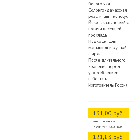
белого чая
Солонго- дамасская
роза, иланг, гибискус
Йоко- акватический с
нотами весенней
прохлады
Подходит для
машинной и ручной
стирки.
После длительного
хранения перед
употреблением
взболтать.
Изготовитель Россия
131,00 руб
цена при заказе
на сумму < 30000 руб.
121,83 руб