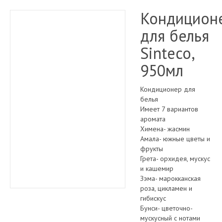
Кондицион
для белья
Sinteco,
950мл
Кондиционер для
белья
Имеет 7 вариантов
аромата
Химена- жасмин
Амала- южные цветы и
фрукты
Грета- орхидея, мускус
и кашемир
Зэма- марокканская
роза, цикламен и
гибискус
Бунси- цветочно-
мускусный с нотами